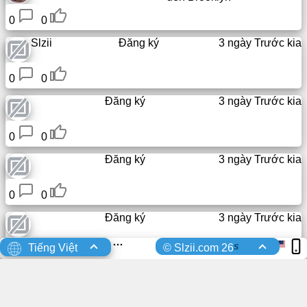
liên
0
0
kết
Slzii
Đăng ký
3 ngày Trước kia
tra
cứu
0
0
ip
Đăng ký
3 ngày Trước kia
0
0
Đăng ký
3 ngày Trước kia
0
0
Đăng ký
3 ngày Trước kia
s
Tiếng Việt
© Slzii.com 26
0
0
Đăng ký
3 ngày Trước kia