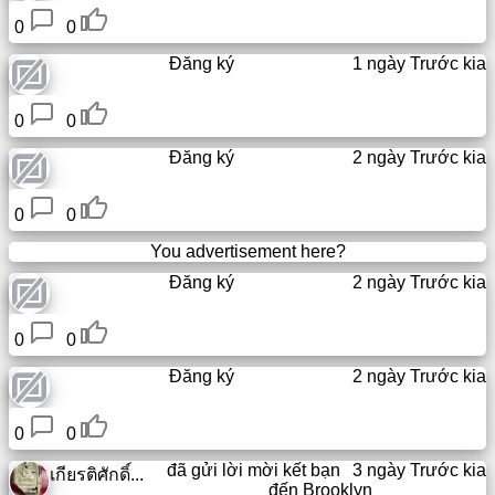
thư
0
0
mục
Đăng ký
1 ngày Trước kia
web
0
0
URL
nhỏ
Đăng ký
2 ngày Trước kia
Tên
0
0
miền
You advertisement here?
phụ
miễn
Đăng ký
2 ngày Trước kia
phí
0
0
Chuyên
Đăng ký
2 ngày Trước kia
chở
0
0
Wiki
ẩn
đã gửi lời mời kết bạn
3 ngày Trước kia
เกียรติศักดิ์...
đến
Brooklyn