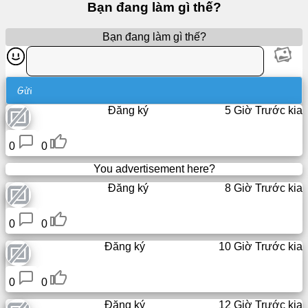
Bạn đang làm gì thế?
Wiki
Bạn đang làm gì thế?
Liên
lạc
Gửi
Trò
chơi
Đăng ký
5 Giờ Trước kia
Tìm
0
0
kiếm
You advertisement here?
trên
mạng
Đăng ký
8 Giờ Trước kia
Email
0
0
/
Đăng ký
10 Giờ Trước kia
Webmail
miễn
phí
0
0
Đăng ký
12 Giờ Trước kia