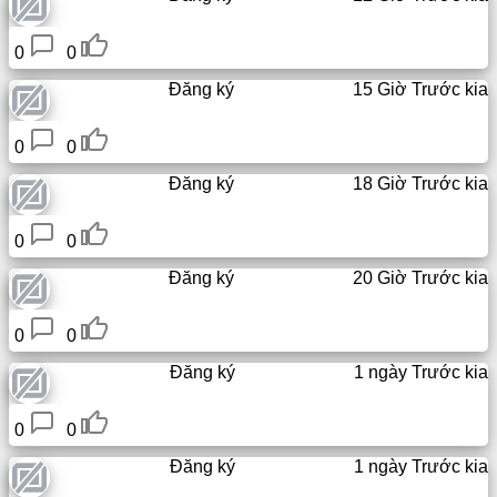
phân
tích
0
0
cửa
Đăng ký
15 Giờ Trước kia
hàng
trực
0
0
tuyến
Đăng ký
18 Giờ Trước kia
Nhà
phát
0
0
triển/
Đăng ký
20 Giờ Trước kia
Ứng
dụng
0
0
Công
Đăng ký
1 ngày Trước kia
cụ
0
0
Công
việc
Đăng ký
1 ngày Trước kia