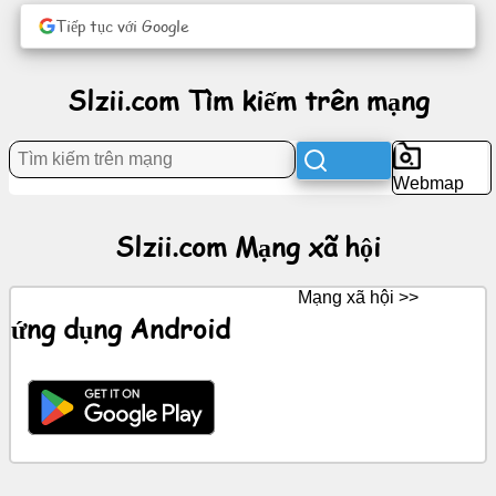
Sự
Tiếp tục với Google
giải
trí
Slzii.com Tìm kiếm trên mạng
Mạng
xã
hội
Webmap
Tin
Slzii.com Mạng xã hội
tức
Mạng xã hội >>
Biểu
ứng dụng Android
tượng
miễn
phí
Trò
chuyệnGPT